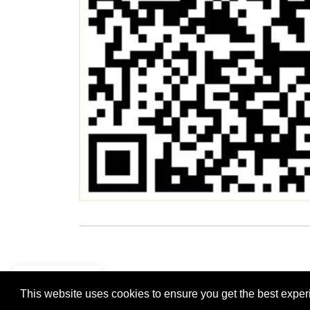
DE
© {2
This website uses cookies to ensure you get the best exper