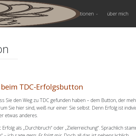
TDC
Ausbildungen
Publikationen
über mich
on
beim TDC-Erfolgsbutton
ass Sie den Weg zu TDC gefunden haben – dem Button, der mehr
rum Sie hier sind, weiß nur einer: Sie selbst. Denn Erfolg ist individ
er etwas anderes.
t Erfolg als „Durchbruch“ oder „Zielerreichung“. Sprachlich sta
n“ – ich sage gern:
Er folgt mir
. Doch all das ist nebensächlich.