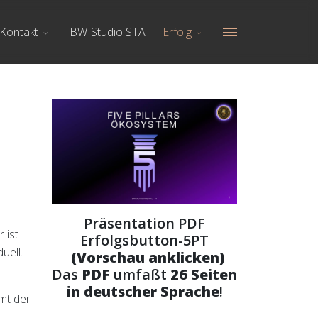
Kontakt
BW-Studio STA
Erfolg
Präsentation PDF
 ist
Erfolgsbutton-5PT
uell.
(Vorschau anklicken)
Das
PDF
umfaßt
26 Seiten
in deutscher Sprache
!
mmt der