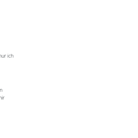
nur ich
nn
mir