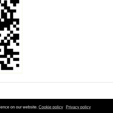
026} Templodecalma.com - Martin S. Gubo - Alle Rechte vorbeh
ience on our website.
Cookie policy
Privacy policy