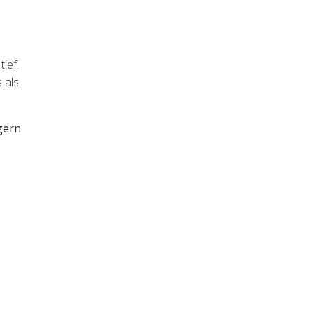
ief.
 als
 gern