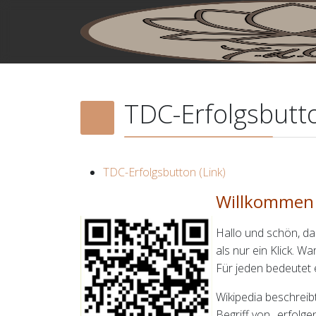
Home
TDC-Erfolgsbutt
TDC-Erfolgsbutton (Link)
Willkommen 
Hallo und schön, d
als nur ein Klick. Wa
Für jeden bedeutet 
Wikipedia beschreib
Begriff von „erfolge