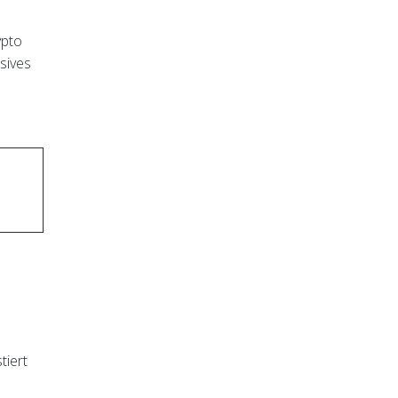
ypto
ssives
tiert