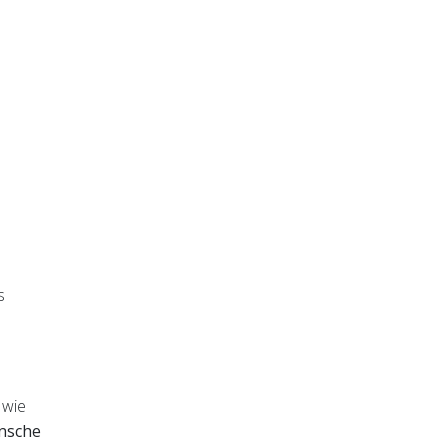
s
 wie
nsche