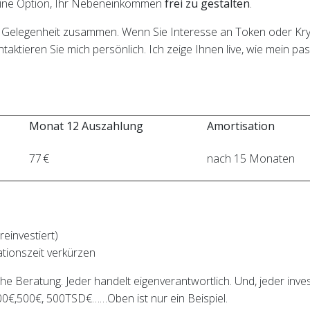
r eine Option, Ihr Nebeneinkommen
frei zu gestalten
.
er Gelegenheit zusammen. Wenn Sie Interesse an Token oder Kr
taktieren Sie mich persönlich. Ich zeige Ihnen live, wie mein pa
Monat 12 Auszahlung
Amortisation
77 €
nach 15 Monaten
reinvestiert)
tionszeit verkürzen
che Beratung. Jeder handelt eigenverantwortlich. Und, jeder inves
100€,500€, 500TSD€……Oben ist nur ein Beispiel.